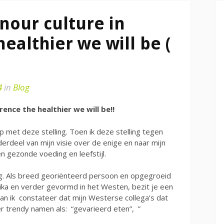
our culture in
healthier we will be (
4
in
Blog
ence the healthier we will be!!
op met deze stelling. Toen ik deze stelling tegen
erdeel van mijn visie over de enige en naar mijn
 gezonde voeding en leefstijl.
ling. Als breed georiënteerd persoon en opgegroeid
rika en verder gevormd in het Westen, bezit je een
an ik constateer dat mijn Westerse collega’s dat
 trendy namen als: “gevarieerd eten”, ”