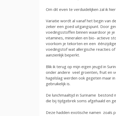
Om dit even te verduidelijken zal ik hier
Variatie wordt al vanaf het begin van d
zeker een goed uitgangspunt. Door gev
voedingsstoffen binnen waardoor je je 
vitamines, mineralen en bio- actieve st
voorkom je tekorten en een éénzijdige
voedingstof wat allergische reacties o
aanzienlijk beperkt.
Blik ik terug op mijn eigen jeugd in S
onder andere veel groenten, fruit en v
hagelslag werden ook gegeten maar in
gebruikelijk is.
De lunchmaaltijd in Suriname bestond
die bij tijdgebrek soms afgehaald en g
Deze hadden exotische namen zoals pe