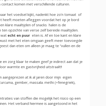
n contact komen met verschillende culturen.
naar het voedsel kijkt, nadenkt hoe zo’n tomaat of
t heeft moeten afleggen voordat het op je bord
 en klare maaltijden of snacks halen is de
 ten opzichte van verse zelf bereide maaltijden.
t wat
echt en puur
eten is. Af en toe kant en klare
bewust met het eten omgaan geeft meer toevoegde
eest dan eten om alleen je maag te “vullen en de
de en zorg klaar te maken geef je indirect aan dat je
or warmte en gastvrijheid uitstraalt!!
 aangeprezen at ik al jaren door mijn eigen
 curcuma, gember, massala. methi (=fenegriek),
aties van stoffen die mogelijk het risico op een
einen. Het verband hiermee is aangetoond in het