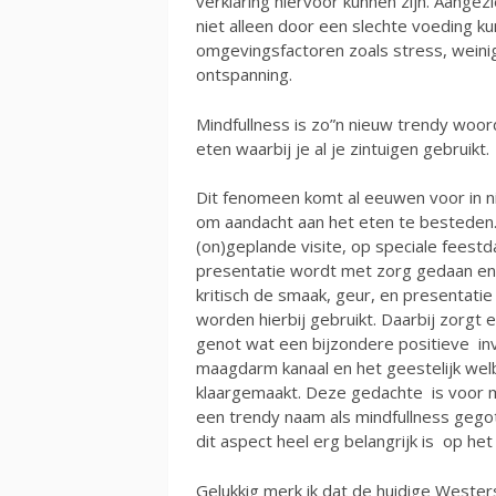
verklaring hiervoor kunnen zijn. Aange
niet alleen door een slechte voeding ku
omgevingsfactoren zoals stress, weini
ontspanning.
Mindfullness is zo”n nieuw trendy wo
eten waarbij je al je zintuigen gebruikt.
Dit fenomeen komt al eeuwen voor in nie
om aandacht aan het eten te besteden.
(on)geplande visite, op speciale feest
presentatie wordt met zorg gedaan en 
kritisch de smaak, geur, en presentati
worden hierbij gebruikt. Daarbij zorgt e
genot wat een bijzondere positieve in
maagdarm kanaal en het geestelijk welb
klaargemaakt. Deze gedachte is voor m
een trendy naam als mindfullness gego
dit aspect heel erg belangrijk is op het
Gelukkig merk ik dat de huidige Weste