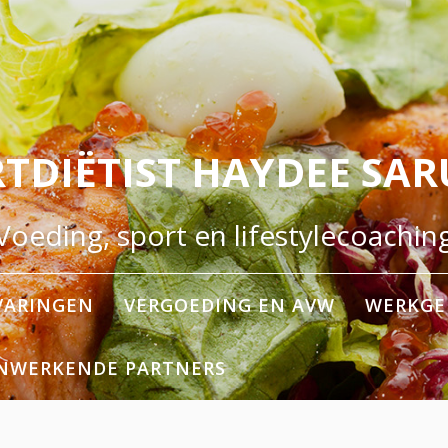
TDIËTIST HAYDEE SA
Voeding, sport en lifestylecoachin
VARINGEN
VERGOEDING EN AVW
WERKGE
NWERKENDE PARTNERS