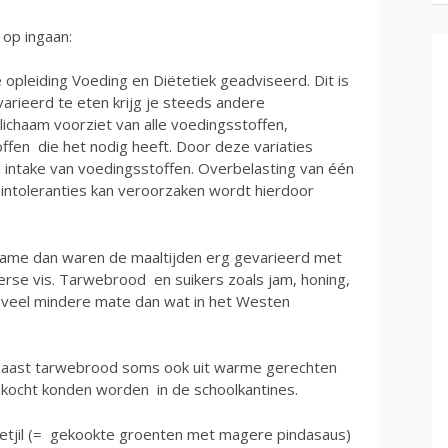
 op ingaan:
e opleiding Voeding en Diëtetiek geadviseerd. Dit is
arieerd te eten krijg je steeds andere
lichaam voorziet van alle voedingsstoffen,
offen die het nodig heeft. Door deze variaties
 intake van voedingsstoffen. Overbelasting van één
f intoleranties kan veroorzaken wordt hierdoor
uriname dan waren de maaltijden erg gevarieerd met
erse vis. Tarwebrood en suikers zoals jam, honing,
 veel mindere mate dan wat in het Westen
 naast tarwebrood soms ook uit warme gerechten
ekocht konden worden in de schoolkantines.
tjil (= gekookte groenten met magere pindasaus)