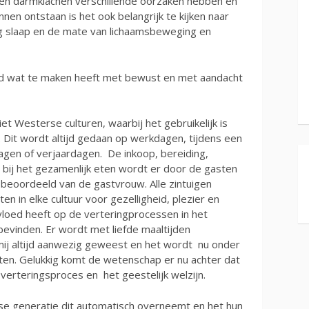
zien darmklachen verschillende oorzaken hebben en
nnen ontstaan is het ook belangrijk te kijken naar
g slaap en de mate van lichaamsbeweging en
ord wat te maken heeft met bewust en met aandacht
t Westerse culturen, waarbij het gebruikelijk is
 Dit wordt altijd gedaan op werkdagen, tijdens een
dagen of verjaardagen. De inkoop, bereiding,
bij het gezamenlijk eten wordt er door de gasten
e beoordeeld van de gastvrouw. Alle zintuigen
ten in elke cultuur voor gezelligheid, plezier en
vloed heeft op de verteringprocessen in het
evinden. Er wordt met liefde maaltijden
ij altijd aanwezig geweest en het wordt nu onder
ten. Gelukkig komt de wetenschap er nu achter dat
 verteringsproces en het geestelijk welzijn.
rse generatie dit automatisch overneemt en het hun