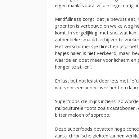
eigen maakt vooral zij die regelmatig i
Mindfullness zorgt dat je bewust eet, 
groenten is verbouwd en welke weg he
komt. In vergelijking met snel wat kant
authentieke smaak hierbij ver te zoeken
Het verschil merk je direct en je proef
hapjes halen is niet verkeerd, maar 
waarde en doet meer voor lichaam en g
honger te stillen”.
En last but not least door iets met lief
wat voor een ander over hebt en daardo
Superfoods die mijns inziens zo worden
multiculturele roots zoals cacaobonen,
bitter meloen of sopropo.
Deze superfoods bevatten hoge concentr
aantal chronische ziekten kunnen verkl