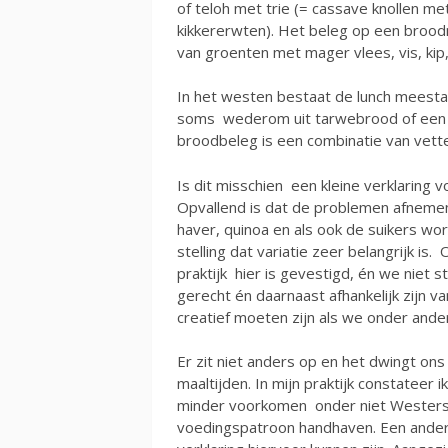
of teloh met trie (= cassave knollen met
kikkererwten). Het beleg op een broodm
van groenten met mager vlees, vis, kip, e
In het westen bestaat de lunch meesta
soms wederom uit tarwebrood of een s
broodbeleg is een combinatie van vette
Is dit misschien een kleine verklaring 
Opvallend is dat de problemen afnemen 
haver, quinoa en als ook de suikers w
stelling dat variatie zeer belangrijk i
praktijk hier is gevestigd, én we niet 
gerecht én daarnaast afhankelijk zijn va
creatief moeten zijn als we onder ande
Er zit niet anders op en het dwingt ons 
maaltijden. In mijn praktijk constateer 
minder voorkomen onder niet Westerse
voedingspatroon handhaven. Een ander