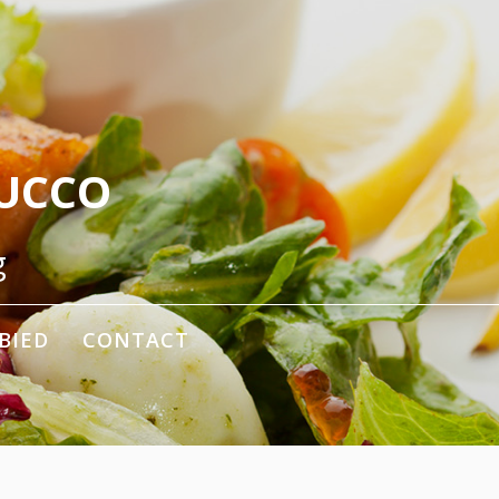
RUCCO
g
BIED
CONTACT