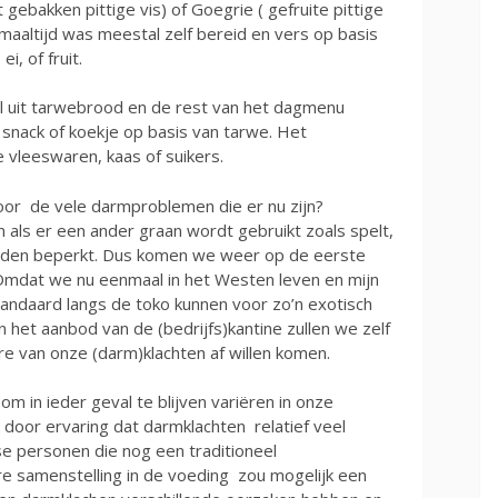
 gebakken pittige vis) of Goegrie ( gefruite pittige
aaltijd was meestal zelf bereid en vers op basis
i, of fruit.
l uit tarwebrood en de rest van het dagmenu
nack of koekje op basis van tarwe. Het
 vleeswaren, kaas of suikers.
voor de vele darmproblemen die er nu zijn?
als er een ander graan wordt gebruikt zoals spelt,
orden beperkt. Dus komen we weer op de eerste
s. Omdat we nu eenmaal in het Westen leven en mijn
standaard langs de toko kunnen voor zo’n exotisch
n het aanbod van de (bedrijfs)kantine zullen we zelf
re van onze (darm)klachten af willen komen.
om in ieder geval te blijven variëren in onze
ik door ervaring dat darmklachten relatief veel
 personen die nog een traditioneel
e samenstelling in de voeding zou mogelijk een